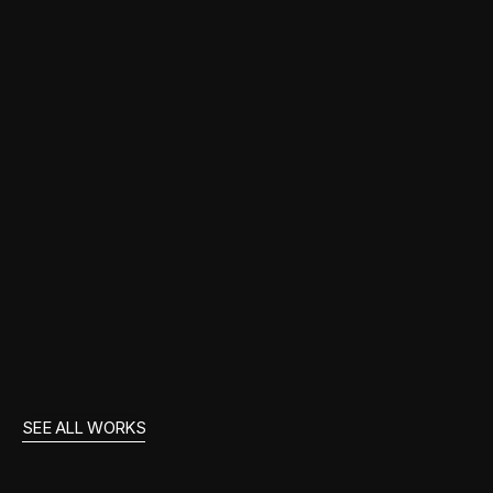
Direção de Arte
Cenografia 3D
CCXP 2025 - IRON STUDIOS
SEE ALL WORKS