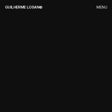
GUILHERME LOSAN©
MENU
CLOSE
HOME
WORKS
POT
BOT
-
3D
CONTACT
M
o
d
e
l
i
n
g
,
T
e
x
t
u
r
i
n
g
e
R
e
n
d
e
r