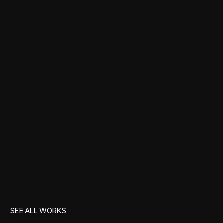
Direção de Arte
Cenografia 3D
CCXP 2025 - IRON STUDIOS
SEE ALL WORKS