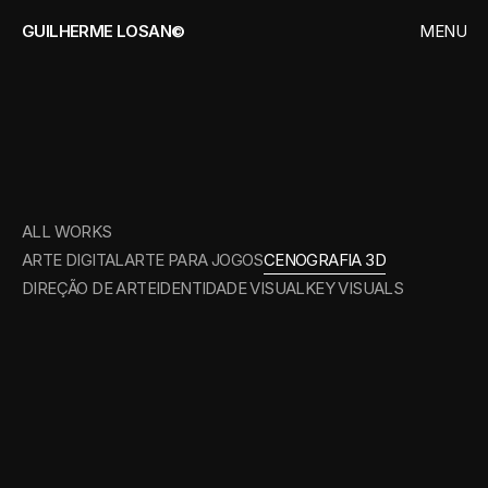
GUILHERME LOSAN©
MENU
CLOSE
HOME
WORKS
CENOGRAFIA
3D
CONTACT
ALL WORKS
ARTE DIGITAL
ARTE PARA JOGOS
CENOGRAFIA 3D
DIREÇÃO DE ARTE
IDENTIDADE VISUAL
KEY VISUALS